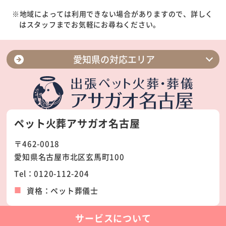
※地域によっては利用できない場合がありますので、詳しく
はスタッフまでお気軽にお尋ねください。
愛知県の対応エリア
名古屋市緑区
名古屋市中川区
名古屋市守山区
名古屋市千種区
ペット火葬アサガオ名古屋
名古屋市天白区
名古屋市名東区
〒462-0018
名古屋市北区
名古屋市西区
愛知県名古屋市北区玄馬町100
名古屋市中村区
名古屋市港区
Tel：0120-112-204
名古屋市南区
名古屋市昭和区
資格：ペット葬儀士
名古屋市瑞穂区
名古屋市中区
名古屋市東区
名古屋市熱田区
サービスについて