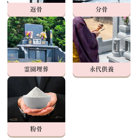
返骨
分骨
永代供養
霊園埋葬
粉骨