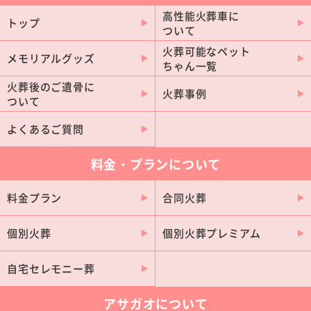
豊田市
岡崎市
高性能火葬車に
トップ
ついて
一宮市
豊橋市
火葬可能なペット
春日井市
安城市
メモリアルグッズ
ちゃん一覧
豊川市
西尾市
火葬後のご遺骨に
火葬事例
ついて
刈谷市
小牧市
稲沢市
瀬戸市
よくあるご質問
半田市
東海市
料金・プランについて
江南市
日進市
大府市
北名古屋市
料金プラン
合同火葬
あま市
尾張旭市
個別火葬
個別火葬プレミアム
知多市
蒲郡市
知立市
碧南市
自宅セレモニー葬
犬山市
豊明市
アサガオについて