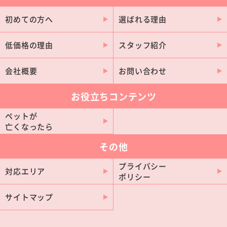
清須市
みよし市
初めての方へ
選ばれる理由
長久手市
津島市
愛西市
常滑市
低価格の理由
スタッフ紹介
田原市
東浦町
会社概要
お問い合わせ
岩倉市
高浜市
東郷町
武豊町
お役立ちコンテンツ
弥富市
幸田町
ペットが
新城市
蟹江町
亡くなったら
扶桑町
大治町
その他
阿久比町
大口町
プライバシー
対応エリア
美浜町
豊山町
ポリシー
南知多町
飛島村
サイトマップ
設楽町
東栄町
豊根村