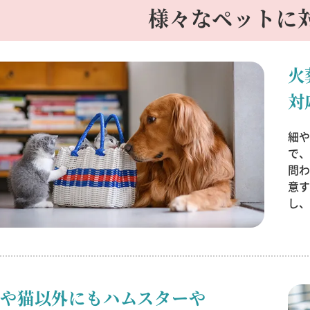
様々なペットに
火
対
細
で
問
意
し
犬や猫以外にもハムスターや