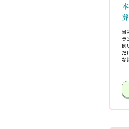
当
ラ
飼
だ
な