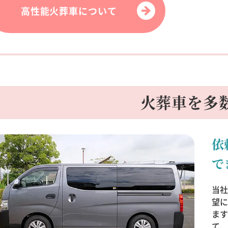
高性能火葬車について
火葬車を多
依
で
当
望
ま
て