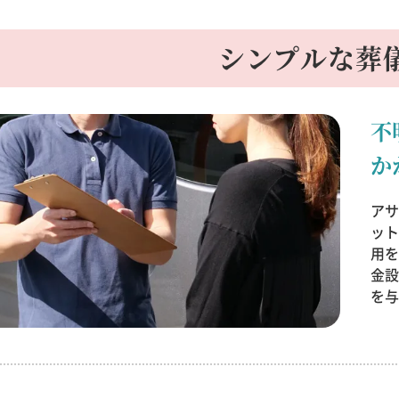
シンプルな葬
不
か
ア
ッ
用
金
を