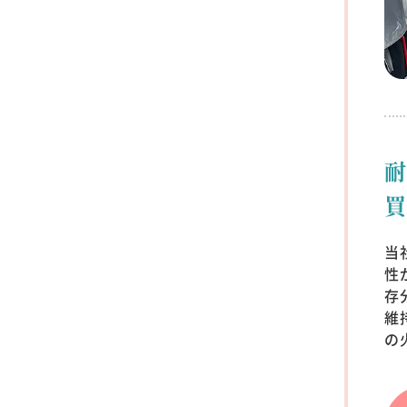
当
性
存
維
の