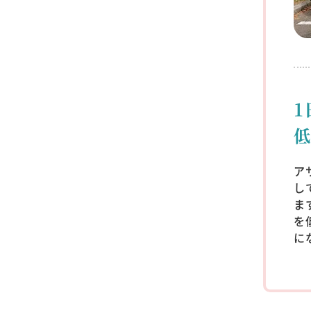
1
ア
し
ま
を
に