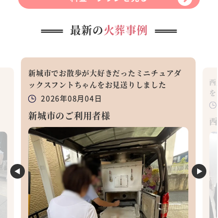
最新の
火葬事例
新城市でお散歩が大好きだったミニチュアダ
っ
西
ックスフントちゃんをお見送りしました
を
2026年08月04日
新城市のご利用者様
西