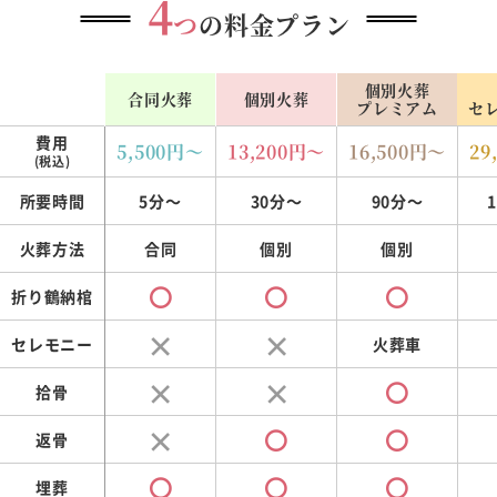
4
つ
の料金プラン
個別火葬
合同火葬
個別火葬
プレミアム
セ
費用
5,500
円～
13,200
円～
16,500
円～
29
(税込)
所要時間
5分～
30分～
90分～
火葬方法
合同
個別
個別
折り鶴納棺
セレモニー
火葬車
拾骨
返骨
埋葬