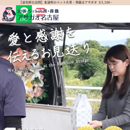
【最短即日訪問】東浦町のペット火葬・葬儀はアサガオ ￥5,500~
LINE
メニュー
電話相談
出張火葬専門