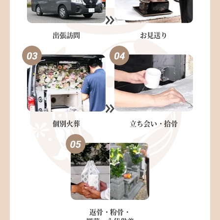
出張訪問
お見送り
立ち会い・
拾骨
個別火葬
返骨・粉骨・