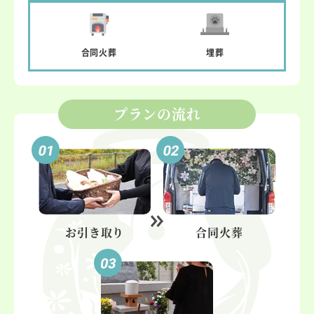
合同
火葬
埋葬
プランの流れ
お引き取り
合同火葬