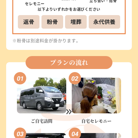
立ち会い
・拾骨
セレモニー
以下より
いずれかを
お選びください
※粉骨は別途料金が掛かります。
プランの流れ
ご自宅訪問
自宅セレモニー