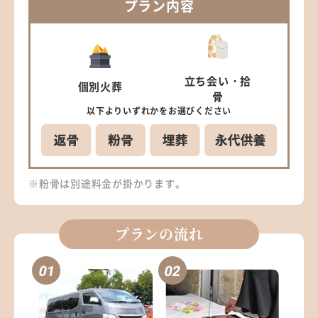
プラン
内容
立ち会い
・拾
個別
火葬
骨
以下より
いずれかを
お選びください
※粉骨は別途料金が掛かります。
プランの流れ