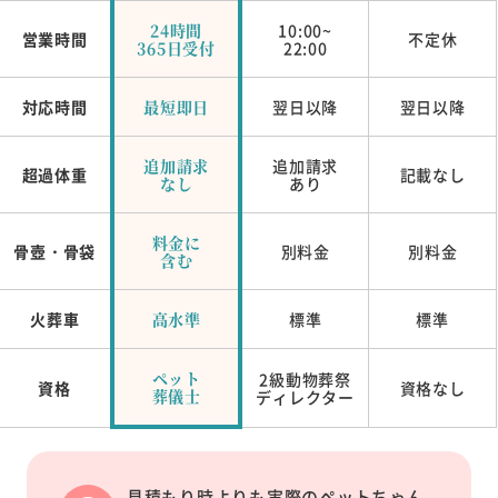
24時間
10:00~
営業時間
不定休
365日受付
22:00
対応時間
最短即日
翌日以降
翌日以降
追加請求
追加請求
超過体重
記載なし
なし
あり
料金に
骨壺・骨袋
別料金
別料金
含む
火葬車
高水準
標準
標準
ペット
2級動物葬祭
資格
資格なし
葬儀士
ディレクター
見積もり時よりも実際のペットちゃん