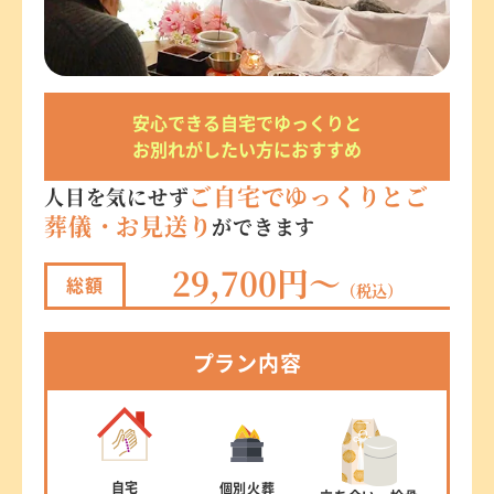
安心できる自宅でゆっくりと
お別れがしたい方におすすめ
ご自宅でゆっくりとご
人目を気にせず
葬儀・お見送り
ができます
29,700円～
総額
（税込）
プラン
内容
自宅
個別
火葬