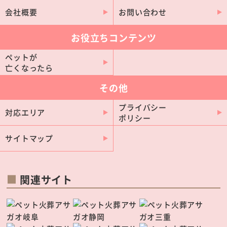
会社概要
お問い合わせ
岩倉市
高浜市
東郷町
武豊町
お役立ちコンテンツ
弥富市
幸田町
ペットが
新城市
蟹江町
亡くなったら
扶桑町
大治町
その他
阿久比町
大口町
プライバシー
対応エリア
美浜町
豊山町
ポリシー
南知多町
飛島村
サイトマップ
設楽町
東栄町
豊根村
関連サイト