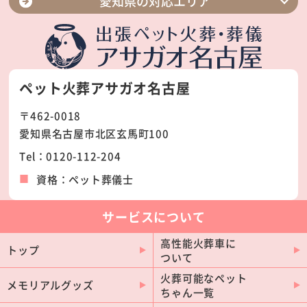
愛知県の対応エリア
名古屋市緑区
名古屋市中川区
名古屋市守山区
名古屋市千種区
ペット火葬アサガオ名古屋
名古屋市天白区
名古屋市名東区
〒462-0018
名古屋市北区
名古屋市西区
愛知県名古屋市北区玄馬町100
名古屋市中村区
名古屋市港区
Tel：0120-112-204
名古屋市南区
名古屋市昭和区
資格：ペット葬儀士
名古屋市瑞穂区
名古屋市中区
名古屋市東区
名古屋市熱田区
サービスについて
豊田市
岡崎市
高性能火葬車に
トップ
ついて
一宮市
豊橋市
火葬可能なペット
春日井市
安城市
メモリアルグッズ
ちゃん一覧
豊川市
西尾市