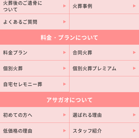
火葬後のご遺骨に
火葬事例
ついて
刈谷市
小牧市
稲沢市
瀬戸市
よくあるご質問
半田市
東海市
料金・プランについて
江南市
日進市
大府市
北名古屋市
料金プラン
合同火葬
あま市
尾張旭市
個別火葬
個別火葬プレミアム
知多市
蒲郡市
知立市
碧南市
自宅セレモニー葬
犬山市
豊明市
アサガオについて
清須市
みよし市
初めての方へ
選ばれる理由
長久手市
津島市
愛西市
常滑市
低価格の理由
スタッフ紹介
田原市
東浦町