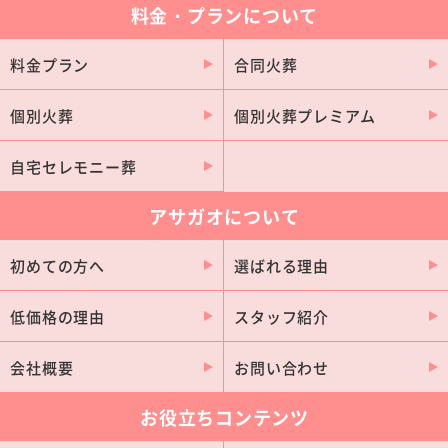
料金・プランについて
江南市
日進市
大府市
北名古屋市
料金プラン
合同火葬
あま市
尾張旭市
個別火葬
個別火葬プレミアム
知多市
蒲郡市
知立市
碧南市
自宅セレモニー葬
犬山市
豊明市
アサガオについて
清須市
みよし市
初めての方へ
選ばれる理由
長久手市
津島市
愛西市
常滑市
低価格の理由
スタッフ紹介
田原市
東浦町
会社概要
お問い合わせ
岩倉市
高浜市
東郷町
武豊町
お役立ちコンテンツ
弥富市
幸田町