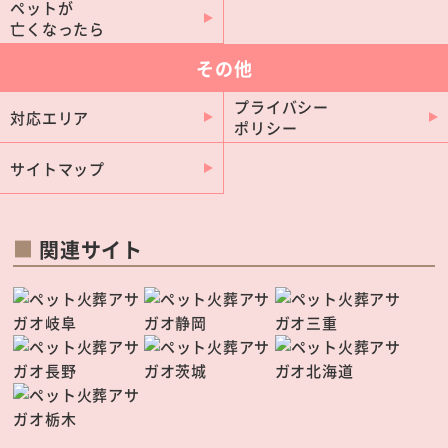
ペットが
新城市
蟹江町
亡くなったら
扶桑町
大治町
その他
阿久比町
大口町
プライバシー
対応エリア
美浜町
豊山町
ポリシー
南知多町
飛島村
サイトマップ
設楽町
東栄町
豊根村
関連サイト