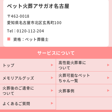
名古屋市守山区
名古屋市千種区
ペット火葬アサガオ名古屋
名古屋市天白区
名古屋市名東区
〒462-0018
名古屋市北区
名古屋市西区
愛知県名古屋市北区玄馬町100
名古屋市中村区
名古屋市港区
Tel：0120-112-204
名古屋市南区
名古屋市昭和区
資格：ペット葬儀士
名古屋市瑞穂区
名古屋市中区
名古屋市東区
名古屋市熱田区
サービスについて
豊田市
岡崎市
高性能火葬車に
トップ
ついて
一宮市
豊橋市
火葬可能なペット
春日井市
安城市
メモリアルグッズ
ちゃん一覧
豊川市
西尾市
火葬後のご遺骨に
火葬事例
ついて
刈谷市
小牧市
稲沢市
瀬戸市
よくあるご質問
半田市
東海市