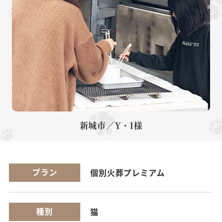
新城市／Y・I様
プラン
個別火葬プレミアム
種別
猫